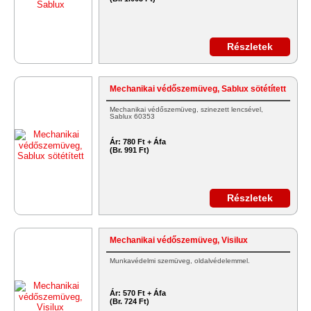
Részletek
Mechanikai védőszemüveg, Sablux sötétített
Mechanikai védőszemüveg, szinezett lencsével,
Sablux 60353
Ár:
780 Ft + Áfa
(Br. 991 Ft)
Részletek
Mechanikai védőszemüveg, Visilux
Munkavédelmi szemüveg, oldalvédelemmel.
Ár:
570 Ft + Áfa
(Br. 724 Ft)