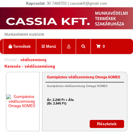
Kapcsolat:
30 7469703 | cassiakft@gmail.com
Munkavédelmi eszközök
Termékek
Menü
0
Főoldal
>
védőszemüveg
Keresés - védőszemüveg
Gumipántos védőszemüveg Omega 6OME0
Gumipántos védőszemüveg Omega 6OME0
Ár:
2.240 Ft + Áfa
(Br. 2.845 Ft)
Részletek