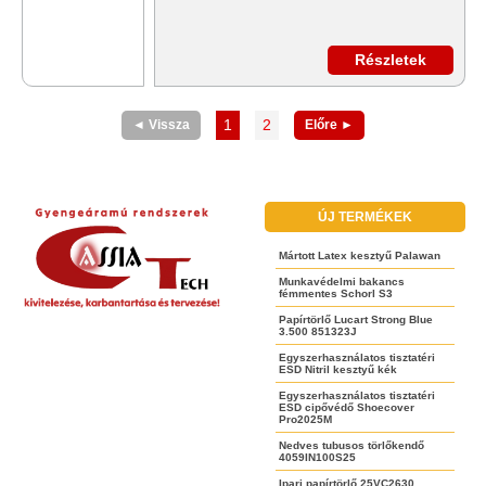
Részletek
1
2
◄ Vissza
Előre ►
ÚJ TERMÉKEK
Mártott Latex kesztyű Palawan
Munkavédelmi bakancs
fémmentes Schorl S3
Papírtörlő Lucart Strong Blue
3.500 851323J
Egyszerhasználatos tisztatéri
ESD Nitril kesztyű kék
Egyszerhasználatos tisztatéri
ESD cipővédő Shoecover
Pro2025M
Nedves tubusos törlőkendő
4059IN100S25
Ipari papírtörlő 25VC2630