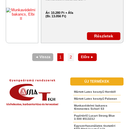
Ár:
10.280 Ft + Áfa
(Br. 13.056 Ft)
Részletek
1
2
◄ Vissza
Előre ►
ÚJ TERMÉKEK
Mártott Latex kesztyű Hornbill
Mártott Latex kesztyű Palawan
Munkavédelmi bakancs
fémmentes Schorl S3
Papírtörlő Lucart Strong Blue
3.500 851323J
Egyszerhasználatos tisztatéri
ESD Nitril kesztyű kék