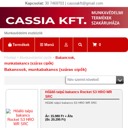
Kapcsolat:
30 7469703 | cassiakft@gmail.com
Munkavédelmi eszközök
Termékek
Menü
0
Főoldal
>
Munkavédelmi cipők
>
Bakancsok,
munkabakancs (száras cipők)
Bakancsok, munkabakancs (száras cipők)
Név szerint növekvő
Hőálló talpú bakancs Rocket S3 HRO WR
SRC
Hőálló talpú bakancs S3 HRO WR SRC
Ár:
15.980 Ft + Áfa
(Br. 20.295 Ft)