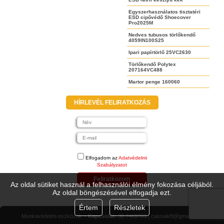
Egyszerhasználatos tisztatéri
ESD cipővédő Shoecover
Pro2025M
Nedves tubusos törlőkendő
4059IN100S25
Ipari papírtörlő 25VC2630
Törlőkendő Polytex
207164VC488
Martor penge 160060
HÍRLEVÉL FELIRATKOZÁS
Elfogadom az
Adatvédelmi
Szabályzatot
Feliratkozom
Az oldal sütiket használ a felhasználói élmény fokozása céljából.
Az oldal böngészésével elfogadja ezt.
Értem
Részletek
Munkavédelmi eszközök –
Kapcsolat:
30 7469703 | cassiakft@gmail.com