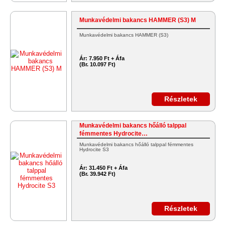
Munkavédelmi bakancs HAMMER (S3) M
Munkavédelmi bakancs HAMMER (S3)
Ár:
7.950 Ft + Áfa
(Br. 10.097 Ft)
Részletek
Munkavédelmi bakancs hőálló talppal
fémmentes Hydrocite…
Munkavédelmi bakancs hőálló talppal fémmentes
Hydrocite S3
Ár:
31.450 Ft + Áfa
(Br. 39.942 Ft)
Részletek