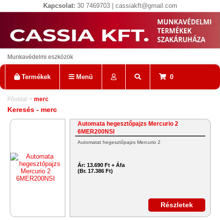
Kapcsolat:
30 7469703 | cassiakft@gmail.com
Munkavédelmi eszközök
Termékek
Menü
0
Főoldal
>
merc
Keresés - merc
Automata hegesztőpajzs Mercurio 2
6MER200NSI
Automatat hegesztőpajzs Mercurio 2
Ár:
13.690 Ft + Áfa
(Br. 17.386 Ft)
Részletek