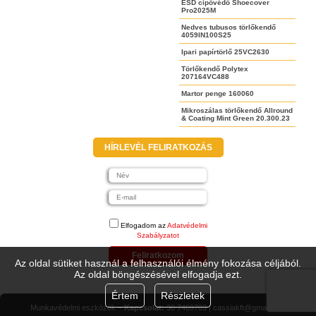
ESD cipővédő Shoecover
Pro2025M
Nedves tubusos törlőkendő
4059IN100S25
Ipari papírtörlő 25VC2630
Törlőkendő Polytex
207164VC488
Martor penge 160060
Mikroszálas törlőkendő Allround
& Coating Mint Green 20.300.23
HÍRLEVÉL FELIRATKOZÁS
Elfogadom az
Adatvédelmi
Szabályzatot
Feliratkozom
Az oldal sütiket használ a felhasználói élmény fokozása céljából.
Az oldal böngészésével elfogadja ezt.
Értem
Részletek
Munkavédelmi eszközök –
Kapcsolat:
30 7469703 | cassiakft@gmail.com