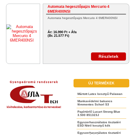
Automata hegesztőpajzs Mercurio 4
6MER400NSI
Automata hegesztőpajzs Mercurio 4 6MER400NSI
Ár:
16.990 Ft + Áfa
(Br. 21.577 Ft)
Részletek
ÚJ TERMÉKEK
Mártott Latex kesztyű Palawan
Munkavédelmi bakancs
fémmentes Schorl S3
Papírtörlő Lucart Strong Blue
3.500 851323J
Egyszerhasználatos tisztatéri
ESD Nitril kesztyű kék
Egyszerhasználatos tisztatéri