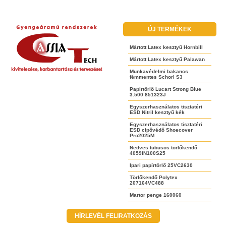
ÚJ TERMÉKEK
Mártott Latex kesztyű Hornbill
Mártott Latex kesztyű Palawan
Munkavédelmi bakancs
fémmentes Schorl S3
Papírtörlő Lucart Strong Blue
3.500 851323J
Egyszerhasználatos tisztatéri
ESD Nitril kesztyű kék
Egyszerhasználatos tisztatéri
ESD cipővédő Shoecover
Pro2025M
Nedves tubusos törlőkendő
4059IN100S25
Ipari papírtörlő 25VC2630
Törlőkendő Polytex
207164VC488
Martor penge 160060
HÍRLEVÉL FELIRATKOZÁS