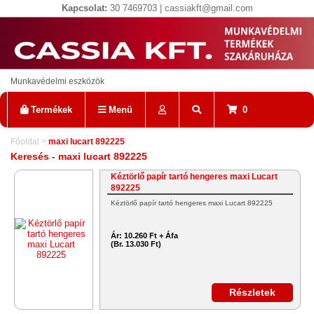
Kapcsolat:
30 7469703 | cassiakft@gmail.com
Munkavédelmi eszközök
Termékek
Menü
0
Főoldal
>
maxi lucart 892225
Keresés - maxi lucart 892225
Kéztörlő papír tartó hengeres maxi Lucart
892225
Kéztörlő papír tartó hengeres maxi Lucart 892225
Ár:
10.260 Ft + Áfa
(Br. 13.030 Ft)
Részletek