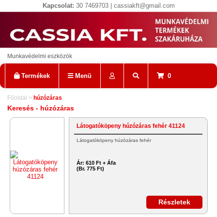
Kapcsolat:
30 7469703 | cassiakft@gmail.com
Munkavédelmi eszközök
Termékek
Menü
0
Főoldal
>
húzózáras
Keresés - húzózáras
Látogatóköpeny húzózáras fehér 41124
Látogatóköpeny húzózáras fehér
Ár:
610 Ft + Áfa
(Br. 775 Ft)
Részletek