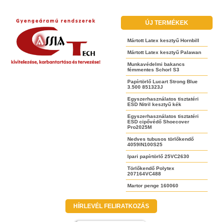
ÚJ TERMÉKEK
Mártott Latex kesztyű Hornbill
Mártott Latex kesztyű Palawan
Munkavédelmi bakancs
fémmentes Schorl S3
Papírtörlő Lucart Strong Blue
3.500 851323J
Egyszerhasználatos tisztatéri
ESD Nitril kesztyű kék
Egyszerhasználatos tisztatéri
ESD cipővédő Shoecover
Pro2025M
Nedves tubusos törlőkendő
4059IN100S25
Ipari papírtörlő 25VC2630
Törlőkendő Polytex
207164VC488
Martor penge 160060
HÍRLEVÉL FELIRATKOZÁS