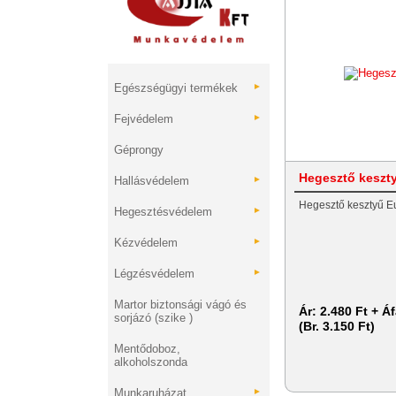
Egészségügyi termékek
►
Fejvédelem
►
Géprongy
Hegesztő keszt
Hallásvédelem
►
Hegesztő kesztyű E
Hegesztésvédelem
►
Kézvédelem
►
Légzésvédelem
►
Martor biztonsági vágó és
Ár:
2.480 Ft + Á
sorjázó (szike )
(Br. 3.150 Ft)
Mentődoboz,
alkoholszonda
Munkaruházat
►