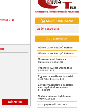
KOSÁR TARTALMA
Az Ön kosara üres!
ÚJ TERMÉKEK
Mártott Latex kesztyű Hornbill
250
Mártott Latex kesztyű Palawan
Munkavédelmi bakancs
fémmentes Schorl S3
Papírtörlő Lucart Strong Blue
3.500 851323J
Egyszerhasználatos tisztatéri
ESD Nitril kesztyű kék
Egyszerhasználatos tisztatéri
ESD cipővédő Shoecover
Pro2025M
Nedves tubusos törlőkendő
4059IN100S25
Részletek
Ipari papírtörlő 25VC2630