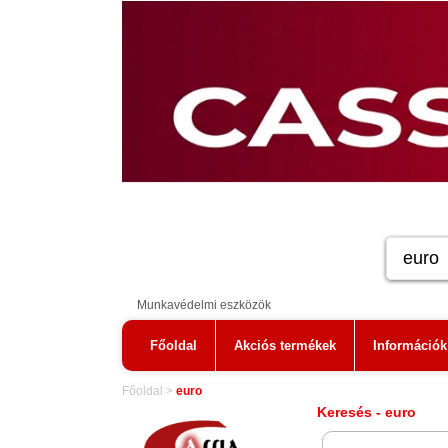
Munkavédelmi eszközök
Főoldal
Akciós termékek
Információk
Főoldal
>
euro
Keresés - euro