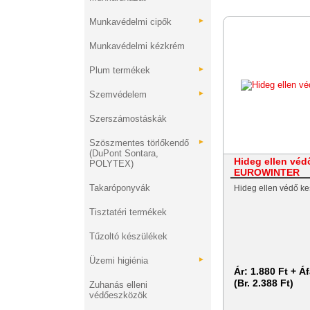
Munkavédelmi cipők
►
Munkavédelmi kézkrém
Plum termékek
►
Szemvédelem
►
Szerszámostáskák
Szöszmentes törlőkendő
►
(DuPont Sontara,
Hideg ellen véd
POLYTEX)
EUROWINTER
Takaróponyvák
Hideg ellen védő 
Tisztatéri termékek
Tűzoltó készülékek
Üzemi higiénia
►
Ár:
1.880 Ft + Á
(Br. 2.388 Ft)
Zuhanás elleni
védőeszközök