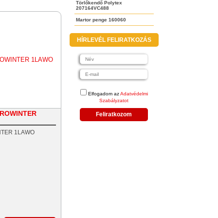
Törlőkendő Polytex
207164VC488
Martor penge 160060
HÍRLEVÉL FELIRATKOZÁS
Elfogadom az
Adatvédelmi
Szabályzatot
EUROWINTER
Feliratkozom
INTER 1LAWO