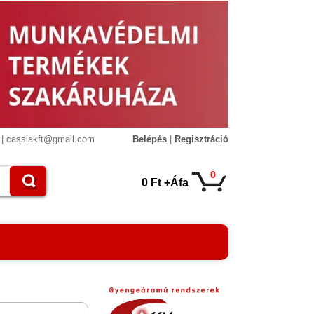
| cassiakft@gmail.com
Belépés
|
Regisztráció
0
0 Ft +Áfa