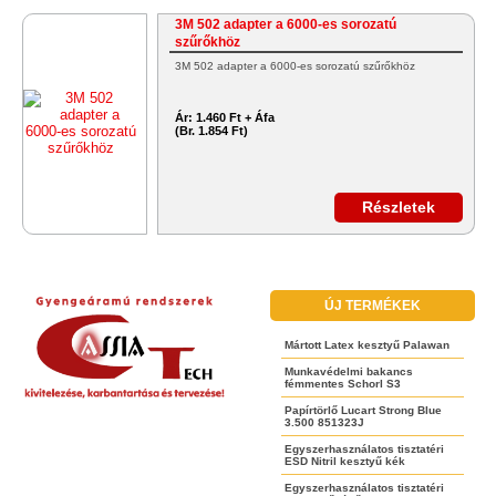
3M 502 adapter a 6000-es sorozatú
szűrőkhöz
3M 502 adapter a 6000-es sorozatú szűrőkhöz
Ár:
1.460 Ft + Áfa
(Br. 1.854 Ft)
Részletek
ÚJ TERMÉKEK
Mártott Latex kesztyű Palawan
Munkavédelmi bakancs
fémmentes Schorl S3
Papírtörlő Lucart Strong Blue
3.500 851323J
Egyszerhasználatos tisztatéri
ESD Nitril kesztyű kék
Egyszerhasználatos tisztatéri