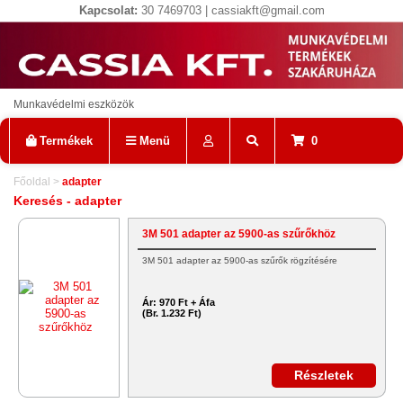
Kapcsolat:
30 7469703 | cassiakft@gmail.com
Munkavédelmi eszközök
Termékek
Menü
0
Főoldal
>
adapter
Keresés - adapter
3M 501 adapter az 5900-as szűrőkhöz
3M 501 adapter az 5900-as szűrők rögzítésére
Ár:
970 Ft + Áfa
(Br. 1.232 Ft)
Részletek