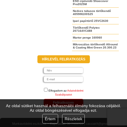
ESD cipővédő Shoecover
Pro2025M
Nedves tubusos törlőkendő
4059IN100S25
Ipari papírtörlő 25VC2630
Törlőkendő Polytex
207164VC488
Martor penge 160060
Mikroszálas törlőkendő Allround
& Coating Mint Green 20.300.23
HÍRLEVÉL FELIRATKOZÁS
Elfogadom az
Adatvédelmi
Szabályzatot
Feliratkozom
Az oldal sütiket használ a felhasználói élmény fokozása céljából.
Az oldal böngészésével elfogadja ezt.
Értem
Részletek
Munkavédelmi eszközök –
Kapcsolat:
30 7469703 | cassiakft@gmail.com