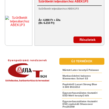
Szűrőbetét teljesálarchoz ABEK1P3
Szűrőbetét teljesálarchoz ABEK1P3
Ár:
4.890 Ft + Áfa
(Br. 6.210 Ft)
Részletek
ÚJ TERMÉKEK
Mártott Latex kesztyű Palawan
Munkavédelmi bakancs
fémmentes Schorl S3
Papírtörlő Lucart Strong Blue
3.500 851323J
Egyszerhasználatos tisztatéri
ESD Nitril kesztyű kék
Egyszerhasználatos tisztatéri
ESD cipővédő Shoecover
Pro2025M