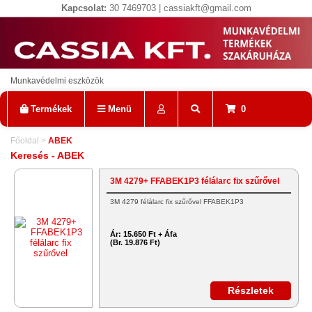
Kapcsolat:
30 7469703 | cassiakft@gmail.com
Munkavédelmi eszközök
Termékek
Menü
0
Főoldal
>
ABEK
Keresés - ABEK
3M 4279+ FFABEK1P3 félálarc fix szűrővel
3M 4279 félálarc fix szűrővel FFABEK1P3
Ár:
15.650 Ft + Áfa
(Br. 19.876 Ft)
Részletek