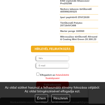
ESD cipővédő Shoecover
Pro2025M
Nedves tubusos törlőkendő
4059IN100S25
Ipari papírtörlő 25VC2630
Törlőkendő Polytex
207164VC488
Martor penge 160060
Mikroszálas törlőkendő Allround
& Coating Mint Green 20.300.23
HÍRLEVÉL FELIRATKOZÁS
Elfogadom az
Adatvédelmi
Szabályzatot
Feliratkozom
Az oldal sütiket használ a felhasználói élmény fokozása céljából.
Az oldal böngészésével elfogadja ezt.
Értem
Részletek
Munkavédelmi eszközök –
Kapcsolat:
30 7469703 | cassiakft@gmail.com