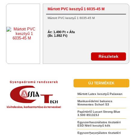
Mártott PVC kesztyű 1 6035-45 M
Mártott PVC kesztyű 1 6035-45 M
Ár:
1.490 Ft + Áfa
(Br. 1.892 Ft)
Részletek
ÚJ TERMÉKEK
Mártott Latex kesztyű Palawan
Munkavédelmi bakancs
fémmentes Schorl S3
Papírtörlő Lucart Strong Blue
3.500 851323J
Egyszerhasználatos tisztatéri
ESD Nitril kesztyű kék
Egyszerhasználatos tisztatéri