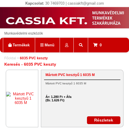
Kapcsolat:
30 7469703 | cassiakft@gmail.com
Munkavédelmi eszközök
Termékek
Menü
0
Főoldal
>
6035 PVC keszty
Keresés - 6035 PVC keszty
Mártott PVC kesztyű 1 6035 M
Mártott PVC kesztyű 1 6035 M
Ár:
1.280 Ft + Áfa
(Br. 1.626 Ft)
Részletek