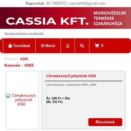
Kapcsolat:
30 7469703 | cassiakft@gmail.com
Munkavédelmi eszközök
Termékek
Menü
0
Főoldal
>
4365
Keresés - 4365
Cérnakesztyű pöttyözött 4360
Cérnakesztyű, pöttyözött 4360, 4365
Ár:
245 Ft + Áfa
(Br. 311 Ft)
Részletek