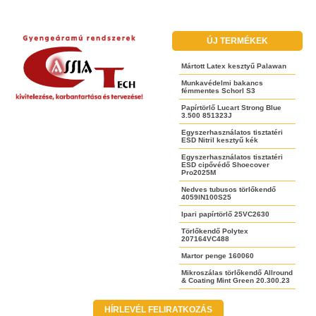
ÚJ TERMÉKEK
Mártott Latex kesztyű Palawan
Munkavédelmi bakancs
fémmentes Schorl S3
Papírtörlő Lucart Strong Blue
3.500 851323J
Egyszerhasználatos tisztatéri
ESD Nitril kesztyű kék
Egyszerhasználatos tisztatéri
ESD cipővédő Shoecover
Pro2025M
Nedves tubusos törlőkendő
4059IN100S25
Ipari papírtörlő 25VC2630
Törlőkendő Polytex
207164VC488
Martor penge 160060
Mikroszálas törlőkendő Allround
& Coating Mint Green 20.300.23
HÍRLEVÉL FELIRATKOZÁS