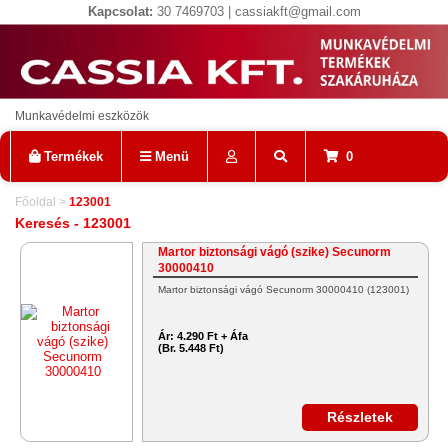
Kapcsolat:
30 7469703 | cassiakft@gmail.com
Munkavédelmi eszközök
Termékek
Menü
0
Főoldal
>
123001
Keresés - 123001
Martor biztonsági vágó (szike) Secunorm
30000410
Martor biztonsági vágó Secunorm 30000410 (123001)
Ár:
4.290 Ft + Áfa
(Br. 5.448 Ft)
Részletek