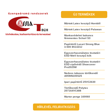
ÚJ TERMÉKEK
Mártott Latex kesztyű Hornbill
Mártott Latex kesztyű Palawan
Munkavédelmi bakancs
fémmentes Schorl S3
Papírtörlő Lucart Strong Blue
3.500 851323J
Egyszerhasználatos tisztatéri
ESD Nitril kesztyű kék
Egyszerhasználatos tisztatéri
ESD cipővédő Shoecover
Pro2025M
Nedves tubusos törlőkendő
4059IN100S25
Ipari papírtörlő 25VC2630
Törlőkendő Polytex
207164VC488
Martor penge 160060
HÍRLEVÉL FELIRATKOZÁS