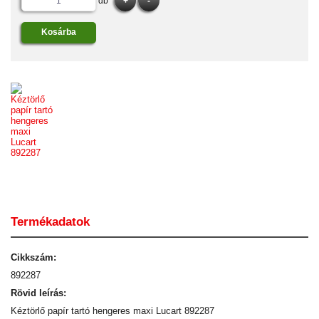
db
Termékadatok
Cikkszám:
892287
Rövid leírás:
Kéztörlő papír tartó hengeres maxi Lucart 892287