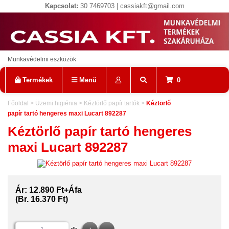
Kapcsolat:
30 7469703 | cassiakft@gmail.com
Munkavédelmi eszközök
Termékek
Menü
0
Főoldal
>
Üzemi higiénia
>
Kéztörlő papír tartók
>
Kéztörlő
papír tartó hengeres maxi Lucart 892287
Kéztörlő papír tartó hengeres
maxi Lucart 892287
Ár:
12.890 Ft+Áfa
(Br. 16.370 Ft)