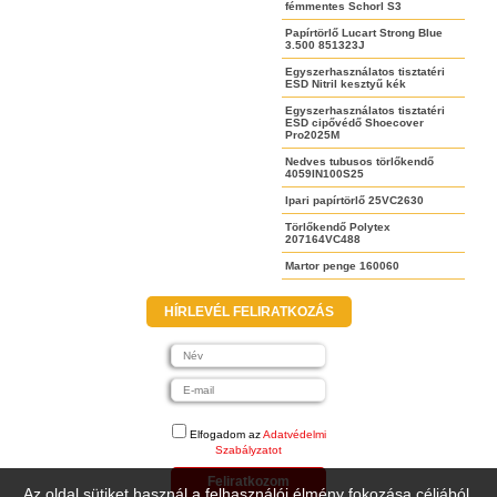
fémmentes Schorl S3
Papírtörlő Lucart Strong Blue
3.500 851323J
Egyszerhasználatos tisztatéri
ESD Nitril kesztyű kék
Egyszerhasználatos tisztatéri
ESD cipővédő Shoecover
Pro2025M
Nedves tubusos törlőkendő
4059IN100S25
Ipari papírtörlő 25VC2630
Törlőkendő Polytex
207164VC488
Martor penge 160060
HÍRLEVÉL FELIRATKOZÁS
Elfogadom az
Adatvédelmi
Szabályzatot
Feliratkozom
Az oldal sütiket használ a felhasználói élmény fokozása céljából.